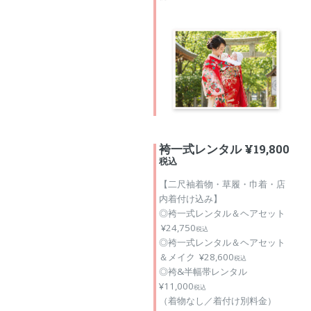
袴一式レンタル ¥19,800
税込
【二尺袖着物・草履・巾着・店
内着付け込み】
◎袴一式レンタル＆ヘアセット
¥24,750
税込
◎袴一式レンタル＆ヘアセット
＆メイク ¥28,600
税込
◎袴&半幅帯レンタル
¥11,000
税込
（着物なし／着付け別料金）