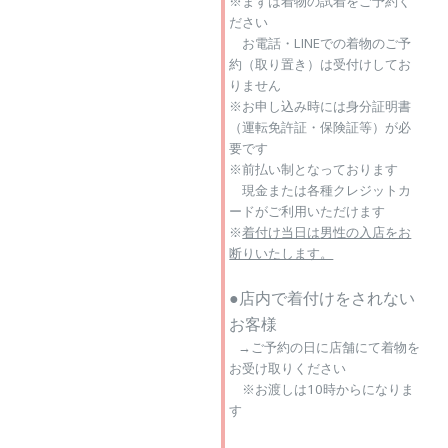
※まずは着物の試着をご予約く
ださい
お電話・LINEでの着物のご予
約（取り置き）は受付けしてお
りません
※お申し込み時には身分証明書
（運転免許証・保険証等）が必
要です
※前払い制となっております
現金または各種クレジットカ
ードがご利用いただけます
※
着付け当日は
男性の入店をお
断りいたします。
●店内で着付けをされない
お客様
→ご予約の日に店舗にて着物を
お受け取りください
※お渡しは10時からになりま
す