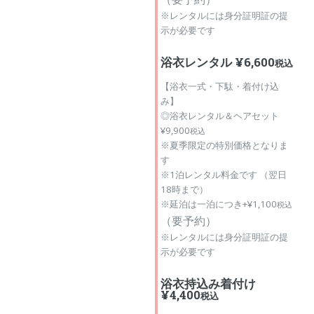
※レンタルには身分証明証の提
示が必要です
浴衣レンタル ¥6,600
税込
【浴衣一式・下駄・着付け込
み】
◎浴衣レンタル＆ヘアセット
¥9,900
税込
※夏季限定の特別価格となりま
す
※1泊レンタル料金です （翌日
18時まで）
※延泊は一泊につき+¥1,100
税込
（
要予約）
※レンタルには身分証明証の提
示が必要です
浴衣持込み着付け
¥4,400
税込