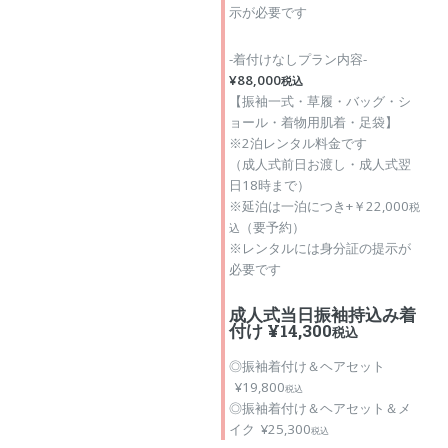
示が必要です
-着付けなしプラン内容-
¥88,000
税込
【振袖一式・草履・バッグ・シ
ョール・着物用肌着・足袋】
※2泊レンタル料金です
（成人式前日お渡し・成人式翌
日18時まで）
※延泊は一泊につき+￥22,000
税
（要予約）
込
※レンタルには身分証の提示が
必要です
成人式当日振袖持込み着
付け ¥14,300
税込
◎振袖着付け＆ヘアセット
¥19,800
税込
◎振袖着付け＆ヘアセット＆メ
イク ¥25,300
税込