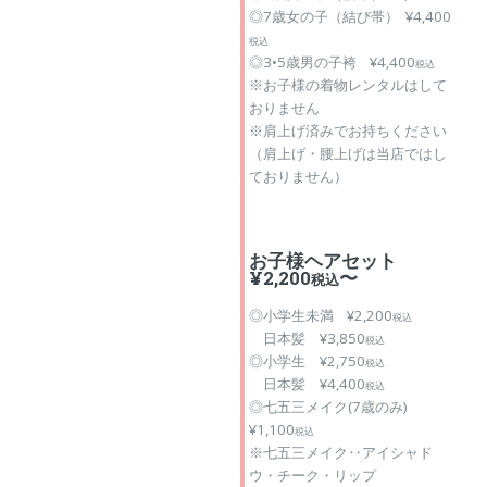
◎7歳女の子（結び帯） ¥4,400
税込
◎3•5歳男の子袴 ¥4,400
税込
※お子様の着物レンタルはして
おりません
※肩上げ済みでお持ちください
（肩上げ・腰上げは当店ではし
ておりません）
お子様ヘアセット
¥2,200
〜
税込
◎小学生未満 ¥2,200
税込
日本髪 ¥3,850
税込
◎小学生 ¥2,750
税込
日本髪 ¥4,400
税込
◎七五三メイク(7歳のみ)
¥1,100
税込
※七五三メイク‥アイシャド
ウ・チーク・リップ