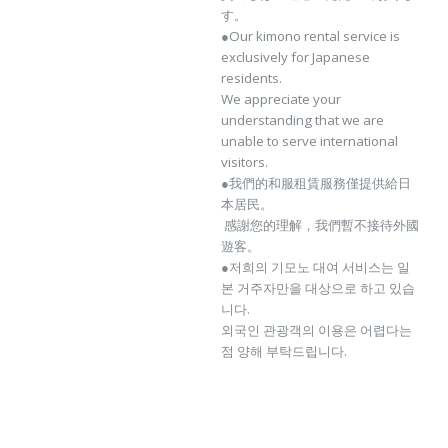
す。
●Our kimono rental service is
exclusively for Japanese
residents.
We appreciate your
understanding that we are
unable to serve international
visitors.
●我們的和服租賃服務僅提供給日
本居民。
感謝您的理解，我們暫不接待外國
遊客。
●저희의 기모노 대여 서비스는 일
본 거주자만을 대상으로 하고 있습
니다.
외국인 관광객의 이용은 어렵다는
점 양해 부탁드립니다.