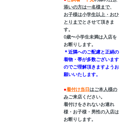
添いの方は一名様まで
、
お子様は小学生以上・おひ
とり
まで
とさせて頂きま
す。
0歳〜小学生未満は入店を
お断りします。
＊近隣へのご配慮と正絹の
着物・帯が多数ございます
のでご理解頂きますようお
願いいたします。
●
着付け当日
はご本人様の
み
ご来店ください。
着付けをされないお連れ
様・お子様・男性の入店は
お断りします。