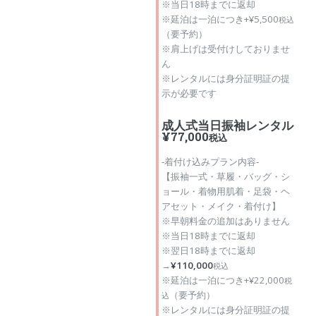
※当日18時までに返却
※延泊は一泊につき+¥5,500
税込
（要予約）
※肩上げは受付けしておりませ
ん
※レンタルには身分証明証の提
示が必要です
成人式当日振袖レンタル
¥77,000
税込
‐着付け込みプラン内容‐
【振袖一式・草履・バッグ・シ
ョール・着物用肌着・足袋・ヘ
アセット・メイク・着付け】
※早朝料金の追加はありません
※当日18時までに返却
※翌日18時までに返却
→
¥110,000
税込
※延泊は一泊につき+¥22,000
税
（要予約）
込
※レンタルには身分証明証の提