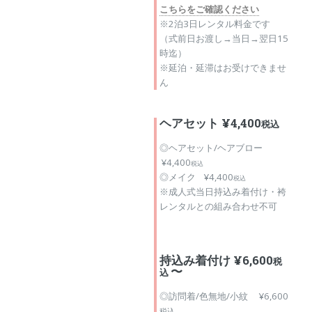
こちらをご確認ください
※2泊3日レンタル料金です
（式前日お渡し→当日→翌日15
時迄）
※延泊・延滞はお受けできませ
ん
ヘアセット ¥4,400
税込
◎ヘアセット/ヘアブロー
¥4,400
税込
◎メイク ¥4,400
税込
※成人式当日持込み着付け・袴
レンタルとの組み合わせ不可
持込み着付け ¥6,600
税
〜
込
◎訪問着/色無地/小紋 ¥6,600
税込