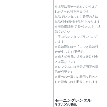
※上記は着物一式をレンタルさ
れた方への特別料金です
単品でレンタルをご希望の方は
単品料金(着付け代別)となります
※着物用肌着•足袋•タオルをご準
備ください
（手ぶらレンタルプランもござ
います）
※追加延泊は一泊につき追加料
金が生じます(要予約)
※成人式当日の振袖は通常料金
とは異なります
※レンタルには身分証明証の提
示が必要です
※夜のお仕事での着用を目的と
した貸出しはお断りいたします
モーニングレンタル
¥33,550
税込