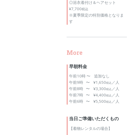
◎浴衣着付け＆ヘアセット
¥7,700
税込
※夏季限定の特別価格となりま
す
More
早朝料金
午前10時 〜 追加なし
午前9時 〜 ¥1,650
／人
税込
午前8時 〜 ¥3,300
／人
税込
午前7時 〜 ¥4,400
／人
税込
午前6時 〜 ¥5,500
／人
税込
当日ご準備いただくもの
【着物レンタルの場合】