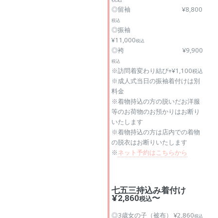
◎留袖 ¥8,800
税込
◎振袖
¥11,000
税込
◎袴 ¥9,900
税込
※訪問着変わり結び+¥1,100
税込
※成人式当日の振袖着付けは別
料金
※着物持込の方の脱いだお洋服
等のお荷物のお預かりはお断り
いたします
※着物持込の方は店内での着物
の脱衣はお断りいたします
※
ネット予約はこちらから
七五三持込み着付け
¥2,860
〜
税込
◎3歳女の子（被布） ¥2,860
税込