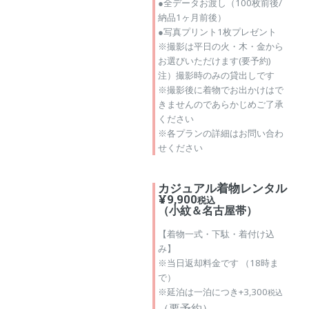
●全データお渡し（100枚前後/
納品1ヶ月前後）
●写真プリント1枚プレゼント
※撮影は平日の火・木・金から
お選びいただけます(要予約)
注）撮影時のみの貸出しです
※撮影後に着物でお出かけはで
きませんのであらかじめご了承
ください
※各プランの詳細はお問い合わ
せください
カジュアル着物レンタル
¥9,900
税込
（小紋＆名古屋帯）
【着物一式・下駄・着付け込
み】
※当日返却料金です （18時ま
で）
※延泊は一泊につき+3,300
税込
（要予約）