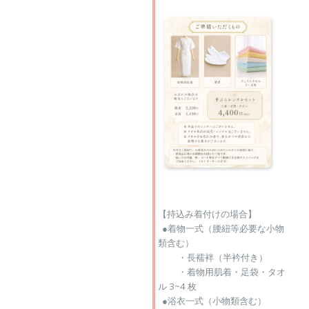
【持込み着付けの場合】
●着物一式（腰紐等必要な小物
類含む）
・長襦袢（半衿付き）
・着物用肌着・足袋・タオ
ル 3~4 枚
●浴衣一式（小物類含む）