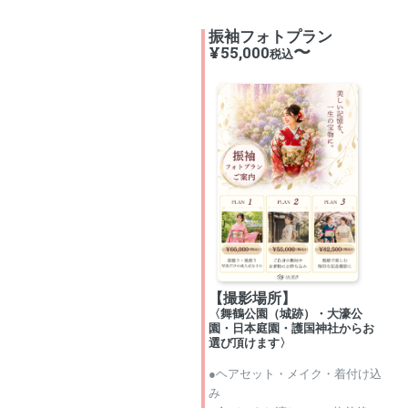
振袖フォトプラン
〜
¥55,000
税込
【撮影場所】
〈舞鶴公園（城跡）・大濠公
園・日本庭園・護国神社からお
選び頂けます〉
●ヘアセット・メイク・着付け込
み