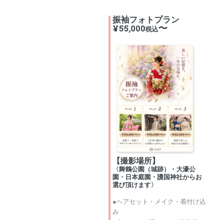
振袖フォトプラン
〜
¥55,000
税込
【撮影場所】
〈舞鶴公園（城跡）・大濠公
園・日本庭園・護国神社からお
選び頂けます〉
●ヘアセット・メイク・着付け込
み