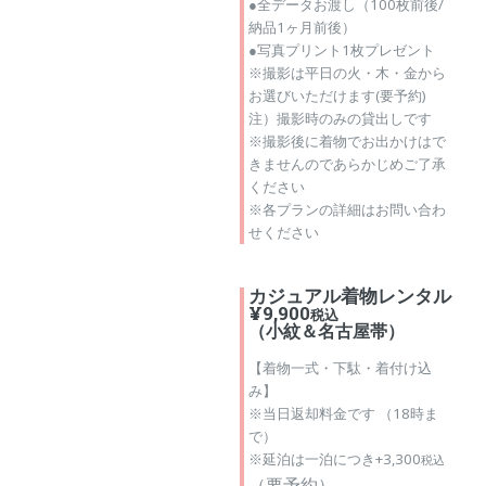
●全データお渡し（100枚前後/
納品1ヶ月前後）
●写真プリント1枚プレゼント
※撮影は平日の火・木・金から
お選びいただけます(要予約)
注）撮影時のみの貸出しです
※撮影後に着物でお出かけはで
きませんのであらかじめご了承
ください
※各プランの詳細はお問い合わ
せください
カジュアル着物レンタル
¥9,900
税込
（小紋＆名古屋帯）
【着物一式・下駄・着付け込
み】
※当日返却料金です （18時ま
で）
※延泊は一泊につき+3,300
税込
（要予約）