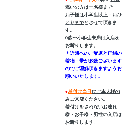
添いの方は一名様まで
、
お子様は小学生以上・おひ
とり
まで
とさせて頂きま
す。
0歳〜小学生未満は入店を
お断りします。
＊近隣へのご配慮と正絹の
着物・帯が多数ございます
のでご理解頂きますようお
願いいたします。
●
着付け当日
はご本人様の
み
ご来店ください。
着付けをされないお連れ
様・お子様・男性の入店は
お断りします。