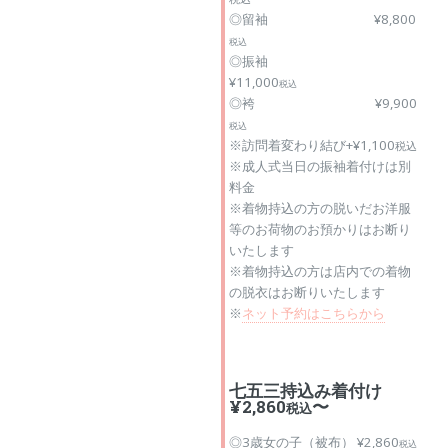
◎留袖 ¥8,800
税込
◎振袖
¥11,000
税込
◎袴 ¥9,900
税込
※訪問着変わり結び+¥1,100
税込
※成人式当日の振袖着付けは別
料金
※着物持込の方の脱いだお洋服
等のお荷物のお預かりはお断り
いたします
※着物持込の方は店内での着物
の脱衣はお断りいたします
※
ネット予約はこちらから
七五三持込み着付け
¥2,860
〜
税込
◎3歳女の子（被布） ¥2,860
税込