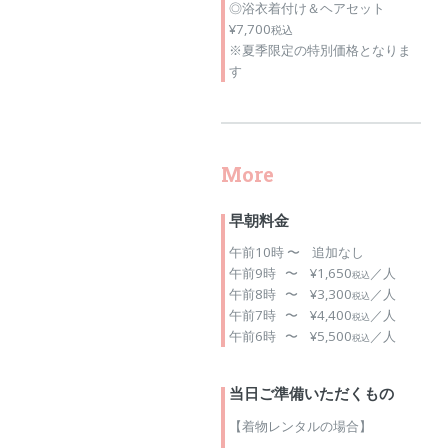
◎浴衣着付け＆ヘアセット
¥7,700
税込
※夏季限定の特別価格となりま
す
More
早朝料金
午前10時 〜 追加なし
午前9時 〜 ¥1,650
／人
税込
午前8時 〜 ¥3,300
／人
税込
午前7時 〜 ¥4,400
／人
税込
午前6時 〜 ¥5,500
／人
税込
当日ご準備いただくもの
【着物レンタルの場合】