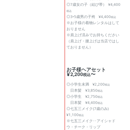
◎7歳女の子（結び帯） ¥4,400
税込
◎3•5歳男の子袴 ¥4,400
税込
※お子様の着物レンタルはして
おりません
※肩上げ済みでお持ちください
（肩上げ・腰上げは当店ではし
ておりません）
お子様ヘアセット
¥2,200
〜
税込
◎小学生未満 ¥2,200
税込
日本髪 ¥3,850
税込
◎小学生 ¥2,750
税込
日本髪 ¥4,400
税込
◎七五三メイク(7歳のみ)
¥1,100
税込
※七五三メイク‥アイシャド
ウ・チーク・リップ