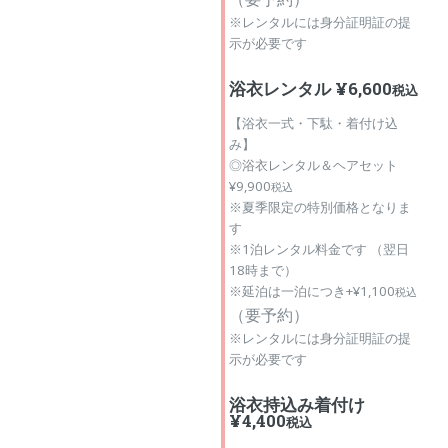
※レンタルには身分証明証の提
示が必要です
浴衣レンタル ¥6,600
税込
【浴衣一式・下駄・着付け込
み】
◎浴衣レンタル＆ヘアセット
¥9,900
税込
※夏季限定の特別価格となりま
す
※1泊レンタル料金です （翌日
18時まで）
※延泊は一泊につき+¥1,100
税込
（
要予約）
※レンタルには身分証明証の提
示が必要です
浴衣持込み着付け
¥4,400
税込