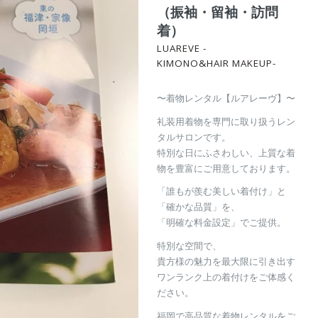
（振袖・留袖・訪問
着）
LUAREVE -
KIMONO&HAIR MAKEUP-
〜着物レンタル【ルアレーヴ】〜
礼装用着物を専門に取り扱うレン
タルサロンです。
特別な日にふさわしい、上質な着
物を豊富にご用意しております。
「誰もが羨む美しい着付け」と
「確かな品質」を、
「明確な料金設定」でご提供。
特別な空間で、
貴方様の魅力を最大限に引き出す
ワンランク上の着付けをご体感く
ださい。
福岡で高品質な着物レンタルをご