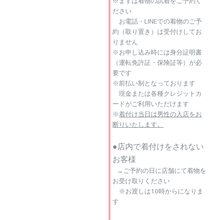
※まずは着物の試着をご予約く
ださい
お電話・LINEでの着物のご予
約（取り置き）は受付けしてお
りません
※お申し込み時には身分証明書
（運転免許証・保険証等）が必
要です
※前払い制となっております
現金または各種クレジットカ
ードがご利用いただけます
※
着付け当日は
男性の入店をお
断りいたします。
●店内で着付けをされない
お客様
→ご予約の日に店舗にて着物を
お受け取りください
※お渡しは10時からになりま
す