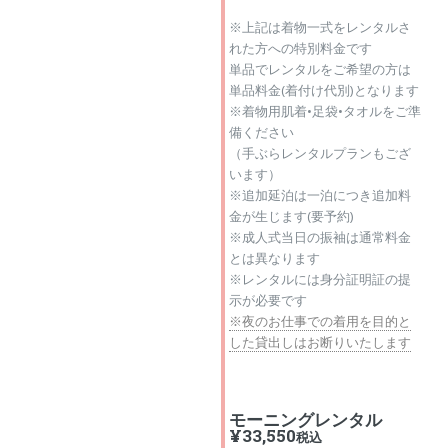
※上記は着物一式をレンタルさ
れた方への特別料金です
単品でレンタルをご希望の方は
単品料金(着付け代別)となります
※着物用肌着•足袋•タオルをご準
備ください
（手ぶらレンタルプランもござ
います）
※追加延泊は一泊につき追加料
金が生じます(要予約)
※成人式当日の振袖は通常料金
とは異なります
※レンタルには身分証明証の提
示が必要です
※夜のお仕事での着用を目的と
した貸出しはお断りいたします
モーニングレンタル
¥33,550
税込