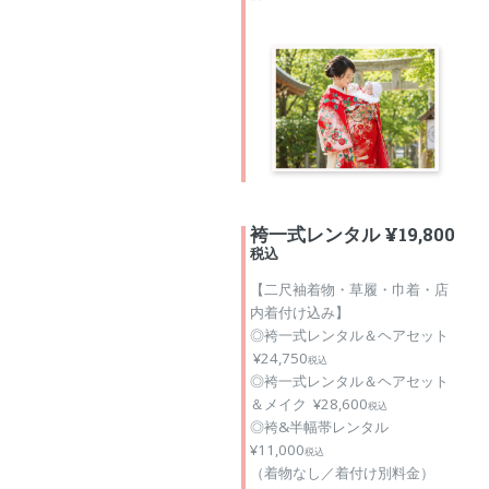
袴一式レンタル ¥19,800
税込
【二尺袖着物・草履・巾着・店
内着付け込み】
◎袴一式レンタル＆ヘアセット
¥24,750
税込
◎袴一式レンタル＆ヘアセット
＆メイク ¥28,600
税込
◎袴&半幅帯レンタル
¥11,000
税込
（着物なし／着付け別料金）