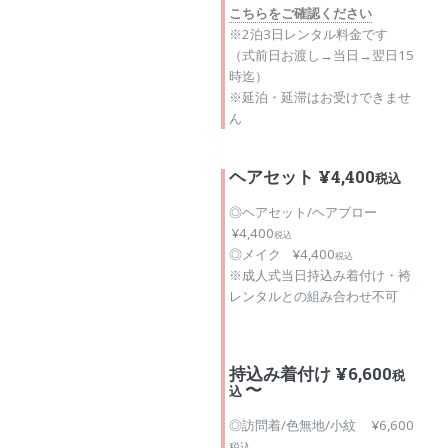
こちらをご確認ください
※2泊3日レンタル料金です
（式前日お渡し→当日→翌日15
時迄）
※延泊・延滞はお受けできませ
ん
ヘアセット ¥4,400
税込
◎ヘアセット/ヘアブロー
¥4,400
税込
◎メイク ¥4,400
税込
※成人式当日持込み着付け・袴
レンタルとの組み合わせ不可
持込み着付け ¥6,600
税
〜
込
◎訪問着/色無地/小紋 ¥6,600
税込