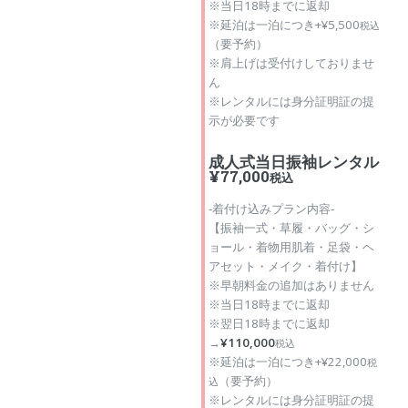
※当日18時までに返却
※延泊は一泊につき+¥5,500
税込
（要予約）
※肩上げは受付けしておりませ
ん
※レンタルには身分証明証の提
示が必要です
成人式当日振袖レンタル
¥77,000
税込
‐着付け込みプラン内容‐
【振袖一式・草履・バッグ・シ
ョール・着物用肌着・足袋・ヘ
アセット・メイク・着付け】
※早朝料金の追加はありません
※当日18時までに返却
※翌日18時までに返却
→
¥110,000
税込
※延泊は一泊につき+¥22,000
税
（要予約）
込
※レンタルには身分証明証の提