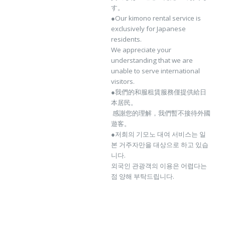
す。
●Our kimono rental service is
exclusively for Japanese
residents.
We appreciate your
understanding that we are
unable to serve international
visitors.
●我們的和服租賃服務僅提供給日
本居民。
感謝您的理解，我們暫不接待外國
遊客。
●저희의 기모노 대여 서비스는 일
본 거주자만을 대상으로 하고 있습
니다.
외국인 관광객의 이용은 어렵다는
점 양해 부탁드립니다.