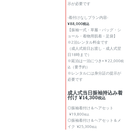
示が必要です
-着付けなしプラン内容-
¥88,000
税込
【振袖一式・草履・バッグ・シ
ョール・着物用肌着・足袋】
※2泊レンタル料金です
（成人式前日お渡し・成人式翌
日18時まで）
※延泊は一泊につき+￥22,000
税
（要予約）
込
※レンタルには身分証の提示が
必要です
成人式当日振袖持込み着
付け ¥14,300
税込
◎振袖着付け＆ヘアセット
¥19,800
税込
◎振袖着付け＆ヘアセット＆メ
イク ¥25,300
税込