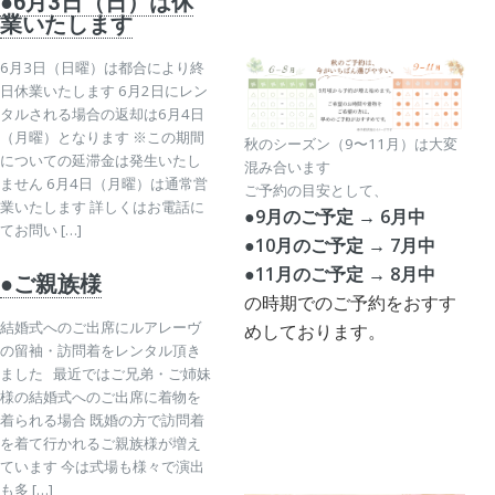
●6月3日（日）は休
業いたします
6月3日（日曜）は都合により終
日休業いたします 6月2日にレン
タルされる場合の返却は6月4日
（月曜）となります ※この期間
秋のシーズン（9〜11月）は大変
についての延滞金は発生いたし
混み合います
ません 6月4日（月曜）は通常営
ご予約の目安として、
業いたします 詳しくはお電話に
●9月のご予定 → 6月中
てお問い […]
●10月のご予定 → 7月中
●11月のご予定 → 8月中
●ご親族様
の時期でのご予約をおすす
結婚式へのご出席にルアレーヴ
めしております。
の留袖・訪問着をレンタル頂き
ました 最近ではご兄弟・ご姉妹
様の結婚式へのご出席に着物を
着られる場合 既婚の方で訪問着
を着て行かれるご親族様が増え
ています 今は式場も様々で演出
も多 […]