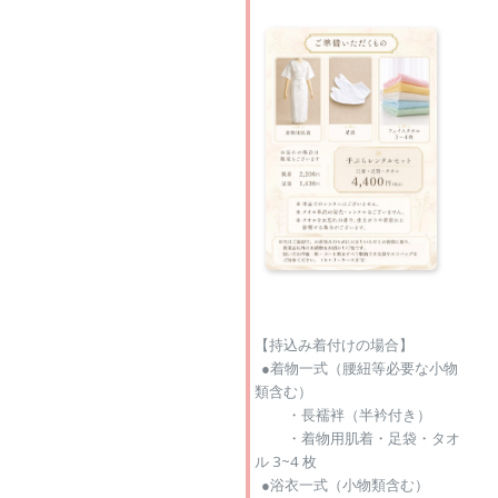
【持込み着付けの場合】
●着物一式（腰紐等必要な小物
類含む）
・長襦袢（半衿付き）
・着物用肌着・足袋・タオ
ル 3~4 枚
●浴衣一式（小物類含む）