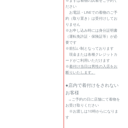
※まずは着物の試着をご予約く
ださい
お電話・LINEでの着物のご予
約（取り置き）は受付けしてお
りません
※お申し込み時には身分証明書
（運転免許証・保険証等）が必
要です
※前払い制となっております
現金または各種クレジットカ
ードがご利用いただけます
※
着付け当日は
男性の入店をお
断りいたします。
●店内で着付けをされない
お客様
→ご予約の日に店舗にて着物を
お受け取りください
※お渡しは10時からになりま
す