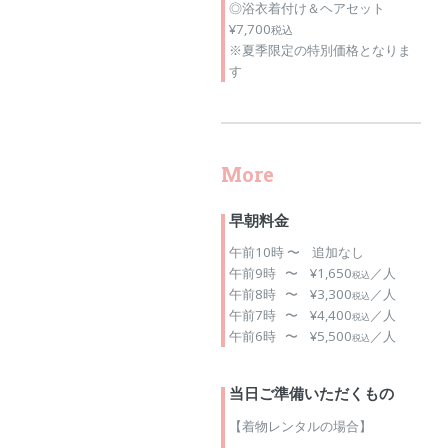
◎浴衣着付け＆ヘアセット
¥7,700
税込
※夏季限定の特別価格となりま
す
More
早朝料金
午前10時 〜 追加なし
午前9時 〜 ¥1,650
／人
税込
午前8時 〜 ¥3,300
／人
税込
午前7時 〜 ¥4,400
／人
税込
午前6時 〜 ¥5,500
／人
税込
当日ご準備いただくもの
【着物レンタルの場合】