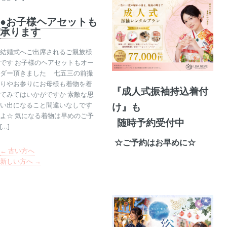
●お子様ヘアセットも
承ります
結婚式へご出席されるご親族様
です お子様のヘアセットもオー
ダー頂きました 七五三の前撮
りやお参りにお母様も着物を着
『成人式振袖持込着付
てみてはいかがですか 素敵な思
い出になること間違いなしです
け』も
よ☆ 気になる着物は早めのご予
随時予約受付中
[…]
☆ご予約はお早めに☆
←
古い方へ
新しい方へ
→