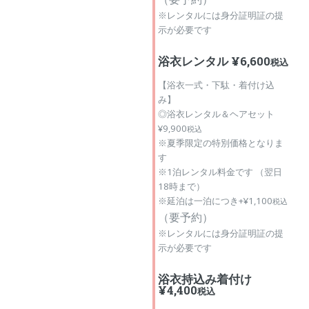
※レンタルには身分証明証の提
示が必要です
浴衣レンタル ¥6,600
税込
【浴衣一式・下駄・着付け込
み】
◎浴衣レンタル＆ヘアセット
¥9,900
税込
※夏季限定の特別価格となりま
す
※1泊レンタル料金です （翌日
18時まで）
※延泊は一泊につき+¥1,100
税込
（
要予約）
※レンタルには身分証明証の提
示が必要です
浴衣持込み着付け
¥4,400
税込