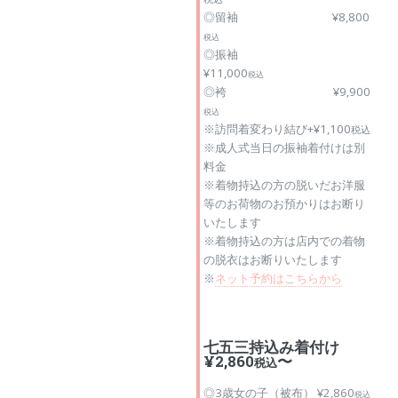
◎留袖 ¥8,800
税込
◎振袖
¥11,000
税込
◎袴 ¥9,900
税込
※訪問着変わり結び+¥1,100
税込
※成人式当日の振袖着付けは別
料金
※着物持込の方の脱いだお洋服
等のお荷物のお預かりはお断り
いたします
※着物持込の方は店内での着物
の脱衣はお断りいたします
※
ネット予約はこちらから
七五三持込み着付け
¥2,860
〜
税込
◎3歳女の子（被布） ¥2,860
税込