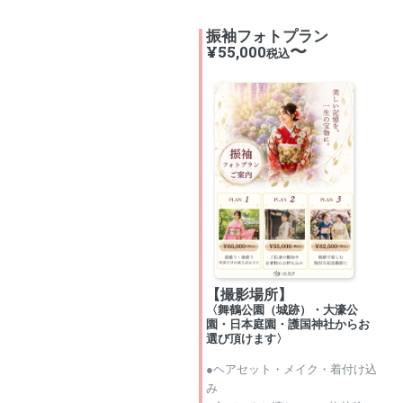
振袖フォトプラン
〜
¥55,000
税込
【撮影場所】
〈舞鶴公園（城跡）・大濠公
園・日本庭園・護国神社からお
選び頂けます〉
●ヘアセット・メイク・着付け込
み