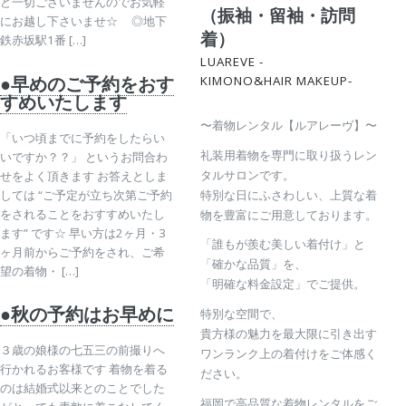
ど一切ございませんのでお気軽
（振袖・留袖・訪問
にお越し下さいませ☆ ◎地下
着）
鉄赤坂駅1番 […]
LUAREVE -
●早めのご予約をおす
KIMONO&HAIR MAKEUP-
すめいたします
〜着物レンタル【ルアレーヴ】〜
「いつ頃までに予約をしたらい
礼装用着物を専門に取り扱うレン
いですか？？」 というお問合わ
タルサロンです。
せをよく頂きます お答えとしま
しては “ご予定が立ち次第ご予約
特別な日にふさわしい、上質な着
をされることをおすすめいたし
物を豊富にご用意しております。
ます” です☆ 早い方は2ヶ月・3
「誰もが羨む美しい着付け」と
ヶ月前からご予約をされ、ご希
「確かな品質」を、
望の着物・ […]
「明確な料金設定」でご提供。
●秋の予約はお早めに
特別な空間で、
貴方様の魅力を最大限に引き出す
３歳の娘様の七五三の前撮りへ
ワンランク上の着付けをご体感く
行かれるお客様です 着物を着る
ださい。
のは結婚式以来とのことでした
福岡で高品質な着物レンタルをご