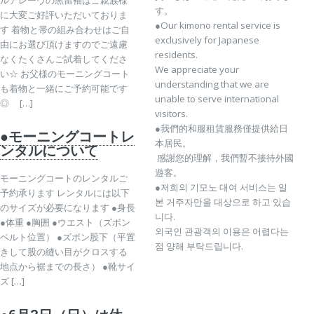
す。
に大変ご好評いただいておりま
●Our kimono rental service is
す 着物と帯の組み合わせはご自
exclusively for Japanese
由にお選び頂けますのでご遠慮
residents.
なくたくさんご試着してくださ
We appreciate your
い☆ お父様のモーニングコート
understanding that we are
も着物と一緒にご予約可能です
unable to serve international
◎ […]
visitors.
●我們的和服租賃服務僅提供給日
●モーニングコートレ
本居民。
ンタルについて
感謝您的理解，我們暫不接待外國
遊客。
モーニングコートのレンタルご
●저희의 기모노 대여 서비스는 일
予約承ります レンタルには以下
본 거주자만을 대상으로 하고 있습
のサイズが必要になります ●身長
니다.
●体重 ●胸囲 ●ウエスト（ズボン
외국인 관광객의 이용은 어렵다는
ベルト位置） ●ズボン股下（平置
점 양해 부탁드립니다.
きして股の縫い目がクロスする
地点から裾までの長さ） ●靴サイ
ズ […]