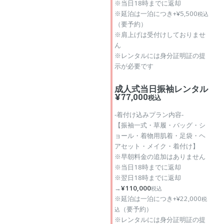
※当日18時までに返却
※延泊は一泊につき+¥5,500
税込
（要予約）
※肩上げは受付けしておりませ
ん
※レンタルには身分証明証の提
示が必要です
成人式当日振袖レンタル
¥77,000
税込
‐着付け込みプラン内容‐
【振袖一式・草履・バッグ・シ
ョール・着物用肌着・足袋・ヘ
アセット・メイク・着付け】
※早朝料金の追加はありません
※当日18時までに返却
※翌日18時までに返却
→
¥110,000
税込
※延泊は一泊につき+¥22,000
税
（要予約）
込
※レンタルには身分証明証の提