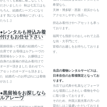
がとっても素敵に着こなしてく
希望なら、
ださいました☆ 秋は七五三はも
天神・博多駅・西新・姪浜からも
ちろん、結婚式シーズンになり
アクセスしやすい当店へ。
ます 気になる着物がございまし
たら […]
持込み着付けやヘアセットも承っ
ております。
●レンタルも持込み着
付けもお任せ下さい
福岡でも指折りのおしゃれで上品
な街・大手門にて、
親娘様揃って親戚の結婚式へご
皆様のお越しをお待ちしておりま
出席です お母様はルアレーヴの
す。
黒留袖をレンタル、お嬢様はご
自身のお振袖の持込み着付けで
オーダー頂きました 合わせてヘ
当店の着物レンタルサービスは、
アセットのオーダーも頂きまし
日本在住のお客様限定となってお
た 結婚式へのお呼ばれには着物
ります。
がお […]
当店では式典や礼装などフォーマ
ルな場面にふさわしい着物を中心
●黒留袖をお探しなら
に取り扱っております。
ルアレーヴ
そのため、外国人観光客の方への
貸出しはご遠慮いただいておりま
ルアレーヴの黒留袖はご親族様