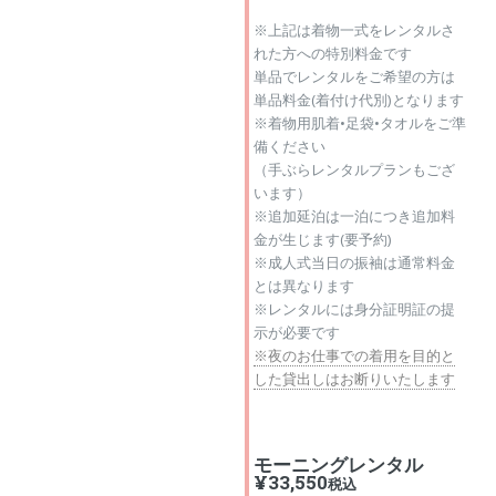
※上記は着物一式をレンタルさ
れた方への特別料金です
単品でレンタルをご希望の方は
単品料金(着付け代別)となります
※着物用肌着•足袋•タオルをご準
備ください
（手ぶらレンタルプランもござ
います）
※追加延泊は一泊につき追加料
金が生じます(要予約)
※成人式当日の振袖は通常料金
とは異なります
※レンタルには身分証明証の提
示が必要です
※夜のお仕事での着用を目的と
した貸出しはお断りいたします
モーニングレンタル
¥33,550
税込