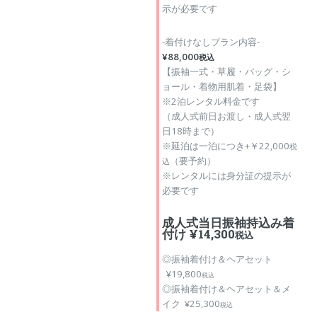
示が必要です
-着付けなしプラン内容-
¥88,000
税込
【振袖一式・草履・バッグ・シ
ョール・着物用肌着・足袋】
※2泊レンタル料金です
（成人式前日お渡し・成人式翌
日18時まで）
※延泊は一泊につき+￥22,000
税
（要予約）
込
※レンタルには身分証の提示が
必要です
成人式当日振袖持込み着
付け ¥14,300
税込
◎振袖着付け＆ヘアセット
¥19,800
税込
◎振袖着付け＆ヘアセット＆メ
イク ¥25,300
税込