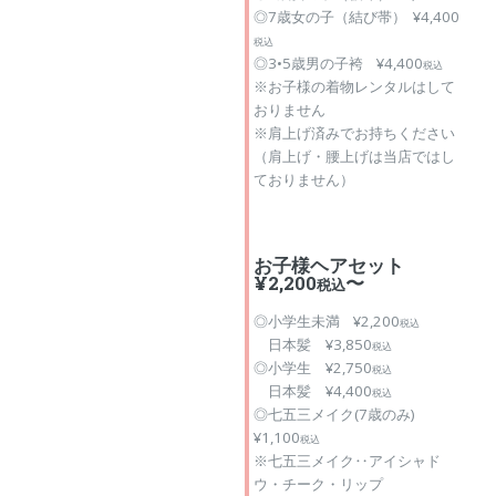
◎7歳女の子（結び帯） ¥4,400
税込
◎3•5歳男の子袴 ¥4,400
税込
※お子様の着物レンタルはして
おりません
※肩上げ済みでお持ちください
（肩上げ・腰上げは当店ではし
ておりません）
お子様ヘアセット
¥2,200
〜
税込
◎小学生未満 ¥2,200
税込
日本髪 ¥3,850
税込
◎小学生 ¥2,750
税込
日本髪 ¥4,400
税込
◎七五三メイク(7歳のみ)
¥1,100
税込
※七五三メイク‥アイシャド
ウ・チーク・リップ