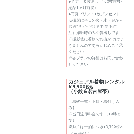
●全データお渡し（100枚前後/
納品1ヶ月前後）
●写真プリント1枚プレゼント
※撮影は平日の火・木・金から
お選びいただけます(要予約)
注）撮影時のみの貸出しです
※撮影後に着物でお出かけはで
きませんのであらかじめご了承
ください
※各プランの詳細はお問い合わ
せください
カジュアル着物レンタル
¥9,900
税込
（小紋＆名古屋帯）
【着物一式・下駄・着付け込
み】
※当日返却料金です （18時ま
で）
※延泊は一泊につき+3,300
税込
（要予約）