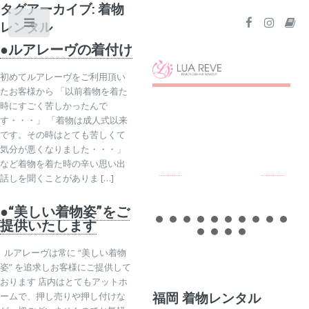
タグアーカイブ: 着物
レンタル
Toggle
●ルアレーヴの着付け
初めてルアレーヴをご利用頂い
たお客様から 「以前着物を着た
時にすごく苦しかったんで
す・・・」 「着物は成人式以来
です。その時はとても苦しくて
気分が悪くなりました・・・」
など着物を着た時の辛い思い出
話しを聞くことがありま […]
●“美しい着物姿”をご
提供いたします
ルアレーヴは常に “美しい着物
姿” を追求しお客様にご提供して
おります 店内はとてもアットホ
福岡 着物レンタル
ームで、押し売りや押し付けな