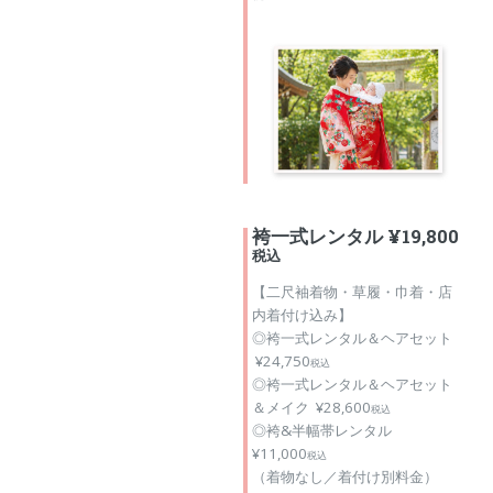
袴一式レンタル ¥19,800
税込
【二尺袖着物・草履・巾着・店
内着付け込み】
◎袴一式レンタル＆ヘアセット
¥24,750
税込
◎袴一式レンタル＆ヘアセット
＆メイク ¥28,600
税込
◎袴&半幅帯レンタル
¥11,000
税込
（着物なし／着付け別料金）