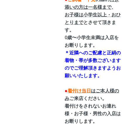
添いの方は一名様まで
、
お子様は小学生以上・おひ
とり
まで
とさせて頂きま
す。
0歳〜小学生未満は入店を
お断りします。
＊近隣へのご配慮と正絹の
着物・帯が多数ございます
のでご理解頂きますようお
願いいたします。
●
着付け当日
はご本人様の
み
ご来店ください。
着付けをされないお連れ
様・お子様・男性の入店は
お断りします。