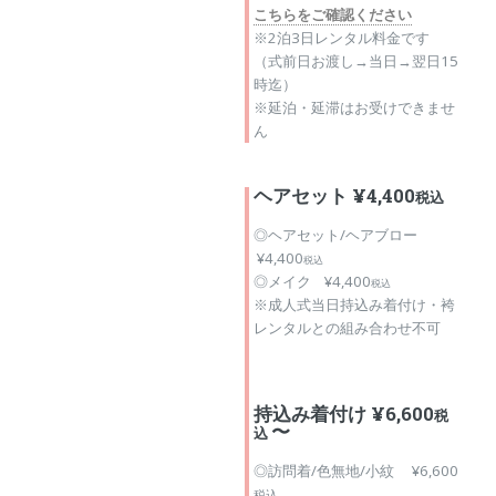
こちらをご確認ください
※2泊3日レンタル料金です
（式前日お渡し→当日→翌日15
時迄）
※延泊・延滞はお受けできませ
ん
ヘアセット ¥4,400
税込
◎ヘアセット/ヘアブロー
¥4,400
税込
◎メイク ¥4,400
税込
※成人式当日持込み着付け・袴
レンタルとの組み合わせ不可
持込み着付け ¥6,600
税
〜
込
◎訪問着/色無地/小紋 ¥6,600
税込