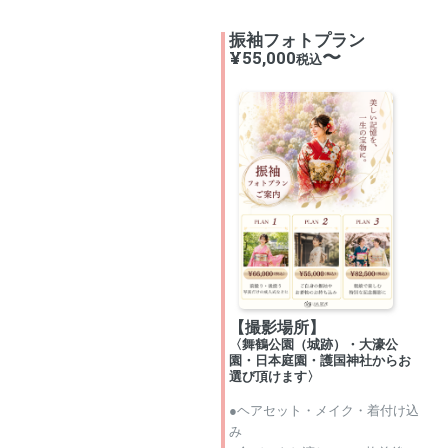
振袖フォトプラン
〜
¥55,000
税込
【撮影場所】
〈舞鶴公園（城跡）・大濠公
園・日本庭園・護国神社からお
選び頂けます〉
●ヘアセット・メイク・着付け込
み