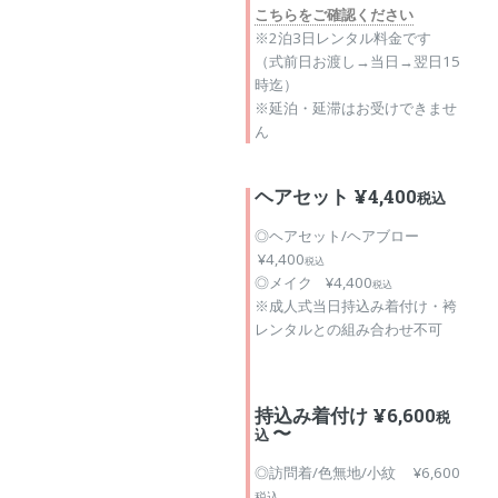
こちらをご確認ください
※2泊3日レンタル料金です
（式前日お渡し→当日→翌日15
時迄）
※延泊・延滞はお受けできませ
ん
ヘアセット ¥4,400
税込
◎ヘアセット/ヘアブロー
¥4,400
税込
◎メイク ¥4,400
税込
※成人式当日持込み着付け・袴
レンタルとの組み合わせ不可
持込み着付け ¥6,600
税
〜
込
◎訪問着/色無地/小紋 ¥6,600
税込