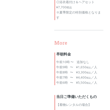
◎浴衣着付け＆ヘアセット
¥7,700
税込
※夏季限定の特別価格となりま
す
More
早朝料金
午前10時 〜 追加なし
午前9時 〜 ¥1,650
／人
税込
午前8時 〜 ¥3,300
／人
税込
午前7時 〜 ¥4,400
／人
税込
午前6時 〜 ¥5,500
／人
税込
当日ご準備いただくもの
【着物レンタルの場合】