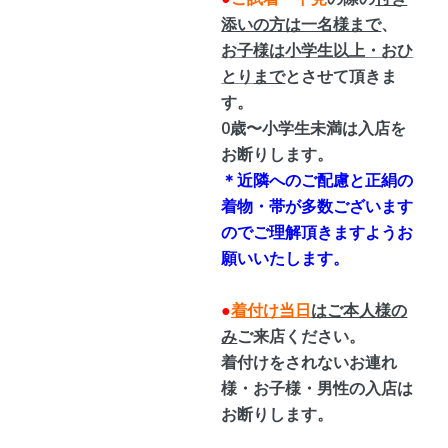
添いの方は一名様まで
、
お子様は小学生以上・おひ
とり
まで
とさせて頂きま
す。
0歳〜小学生未満は入店を
お断りします。
＊近隣へのご配慮と正絹の
着物・帯が多数ございます
のでご理解頂きますようお
願いいたします。
●
着付け当日
はご本人様の
み
ご来店ください。
着付けをされないお連れ
様・お子様・男性の入店は
お断りします。