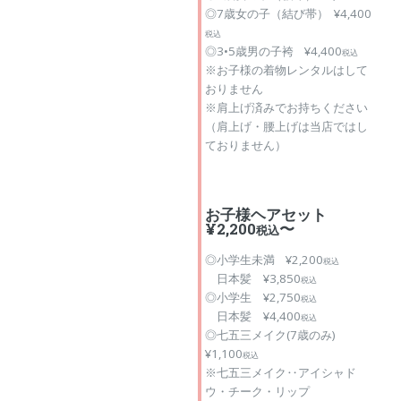
◎7歳女の子（結び帯） ¥4,400
税込
◎3•5歳男の子袴 ¥4,400
税込
※お子様の着物レンタルはして
おりません
※肩上げ済みでお持ちください
（肩上げ・腰上げは当店ではし
ておりません）
お子様ヘアセット
¥2,200
〜
税込
◎小学生未満 ¥2,200
税込
日本髪 ¥3,850
税込
◎小学生 ¥2,750
税込
日本髪 ¥4,400
税込
◎七五三メイク(7歳のみ)
¥1,100
税込
※七五三メイク‥アイシャド
ウ・チーク・リップ