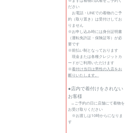
※まずは着物の試着をご予約く
ださい
お電話・LINEでの着物のご予
約（取り置き）は受付けしてお
りません
※お申し込み時には身分証明書
（運転免許証・保険証等）が必
要です
※前払い制となっております
現金または各種クレジットカ
ードがご利用いただけます
※
着付け当日は
男性の入店をお
断りいたします。
●店内で着付けをされない
お客様
→ご予約の日に店舗にて着物を
お受け取りください
※お渡しは10時からになりま
す