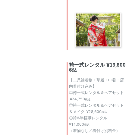
袴一式レンタル ¥19,800
税込
【二尺袖着物・草履・巾着・店
内着付け込み】
◎袴一式レンタル＆ヘアセット
¥24,750
税込
◎袴一式レンタル＆ヘアセット
＆メイク ¥28,600
税込
◎袴&半幅帯レンタル
¥11,000
税込
（着物なし／着付け別料金）