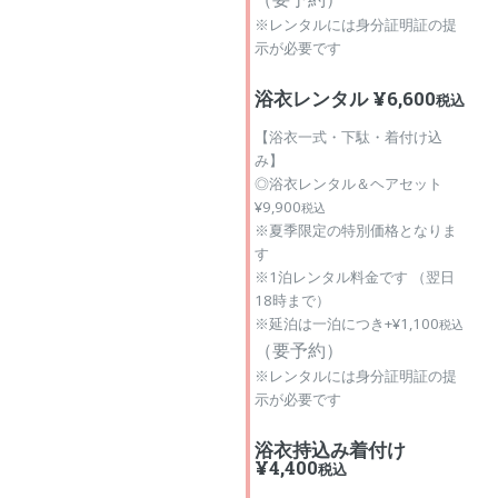
※レンタルには身分証明証の提
示が必要です
浴衣レンタル ¥6,600
税込
【浴衣一式・下駄・着付け込
み】
◎浴衣レンタル＆ヘアセット
¥9,900
税込
※夏季限定の特別価格となりま
す
※1泊レンタル料金です （翌日
18時まで）
※延泊は一泊につき+¥1,100
税込
（
要予約）
※レンタルには身分証明証の提
示が必要です
浴衣持込み着付け
¥4,400
税込