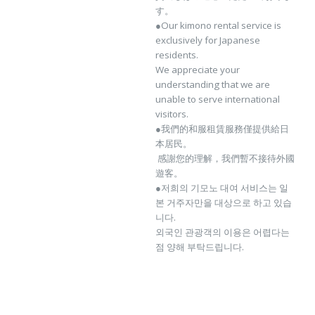
す。
●Our kimono rental service is
exclusively for Japanese
residents.
We appreciate your
understanding that we are
unable to serve international
visitors.
●我們的和服租賃服務僅提供給日
本居民。
感謝您的理解，我們暫不接待外國
遊客。
●저희의 기모노 대여 서비스는 일
본 거주자만을 대상으로 하고 있습
니다.
외국인 관광객의 이용은 어렵다는
점 양해 부탁드립니다.