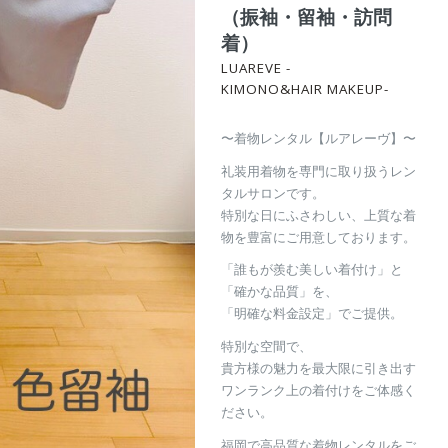
（振袖・留袖・訪問
着）
LUAREVE -
KIMONO&HAIR MAKEUP-
〜着物レンタル【ルアレーヴ】〜
礼装用着物を専門に取り扱うレン
タルサロンです。
特別な日にふさわしい、上質な着
物を豊富にご用意しております。
「誰もが羨む美しい着付け」と
「確かな品質」を、
「明確な料金設定」でご提供。
特別な空間で、
貴方様の魅力を最大限に引き出す
ワンランク上の着付けをご体感く
ださい。
福岡で高品質な着物レンタルをご