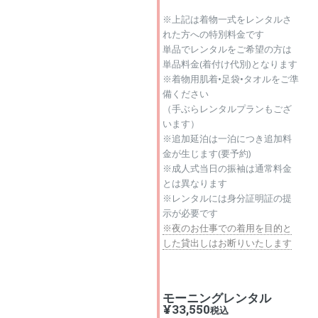
※上記は着物一式をレンタルさ
れた方への特別料金です
単品でレンタルをご希望の方は
単品料金(着付け代別)となります
※着物用肌着•足袋•タオルをご準
備ください
（手ぶらレンタルプランもござ
います）
※追加延泊は一泊につき追加料
金が生じます(要予約)
※成人式当日の振袖は通常料金
とは異なります
※レンタルには身分証明証の提
示が必要です
※夜のお仕事での着用を目的と
した貸出しはお断りいたします
モーニングレンタル
¥33,550
税込