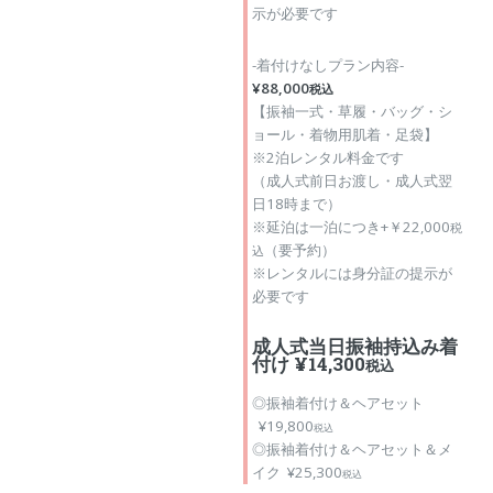
示が必要です
-着付けなしプラン内容-
¥88,000
税込
【振袖一式・草履・バッグ・シ
ョール・着物用肌着・足袋】
※2泊レンタル料金です
（成人式前日お渡し・成人式翌
日18時まで）
※延泊は一泊につき+￥22,000
税
（要予約）
込
※レンタルには身分証の提示が
必要です
成人式当日振袖持込み着
付け ¥14,300
税込
◎振袖着付け＆ヘアセット
¥19,800
税込
◎振袖着付け＆ヘアセット＆メ
イク ¥25,300
税込