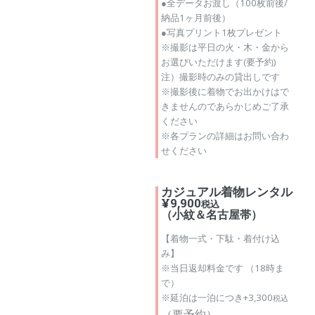
●全データお渡し（100枚前後/
納品1ヶ月前後）
●写真プリント1枚プレゼント
※撮影は平日の火・木・金から
お選びいただけます(要予約)
注）撮影時のみの貸出しです
※撮影後に着物でお出かけはで
きませんのであらかじめご了承
ください
※各プランの詳細はお問い合わ
せください
カジュアル着物レンタル
¥9,900
税込
（小紋＆名古屋帯）
【着物一式・下駄・着付け込
み】
※当日返却料金です （18時ま
で）
※延泊は一泊につき+3,300
税込
（要予約）