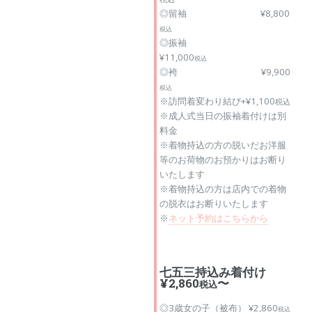
◎留袖 ¥8,800
税込
◎振袖
¥11,000
税込
◎袴 ¥9,900
税込
※訪問着変わり結び+¥1,100
税込
※成人式当日の振袖着付けは別
料金
※着物持込の方の脱いだお洋服
等のお荷物のお預かりはお断り
いたします
※着物持込の方は店内での着物
の脱衣はお断りいたします
※
ネット予約はこちらから
七五三持込み着付け
¥2,860
〜
税込
◎3歳女の子（被布） ¥2,860
税込