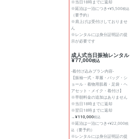
※当日18時までに返却
※延泊は一泊につき+¥5,500
税込
（要予約）
※肩上げは受付けしておりませ
ん
※レンタルには身分証明証の提
示が必要です
成人式当日振袖レンタル
¥77,000
税込
‐着付け込みプラン内容‐
【振袖一式・草履・バッグ・シ
ョール・着物用肌着・足袋・ヘ
アセット・メイク・着付け】
※早朝料金の追加はありません
※当日18時までに返却
※翌日18時までに返却
→
¥110,000
税込
※延泊は一泊につき+¥22,000
税
（要予約）
込
※レンタルには身分証明証の提