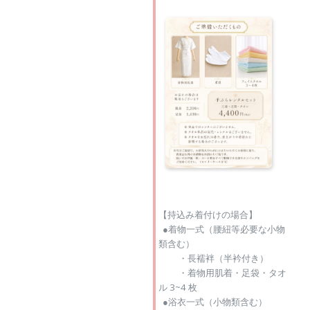
【持込み着付けの場合】
●着物一式（腰紐等必要な小物
類含む）
・長襦袢（半衿付き）
・着物用肌着・足袋・タオ
ル 3~4 枚
●浴衣一式（小物類含む）