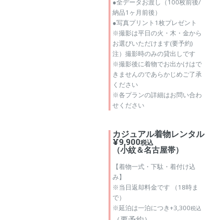
●全データお渡し（100枚前後/
納品1ヶ月前後）
●写真プリント1枚プレゼント
※撮影は平日の火・木・金から
お選びいただけます(要予約)
注）撮影時のみの貸出しです
※撮影後に着物でお出かけはで
きませんのであらかじめご了承
ください
※各プランの詳細はお問い合わ
せください
カジュアル着物レンタル
¥9,900
税込
（小紋＆名古屋帯）
【着物一式・下駄・着付け込
み】
※当日返却料金です （18時ま
で）
※延泊は一泊につき+3,300
税込
（要予約）