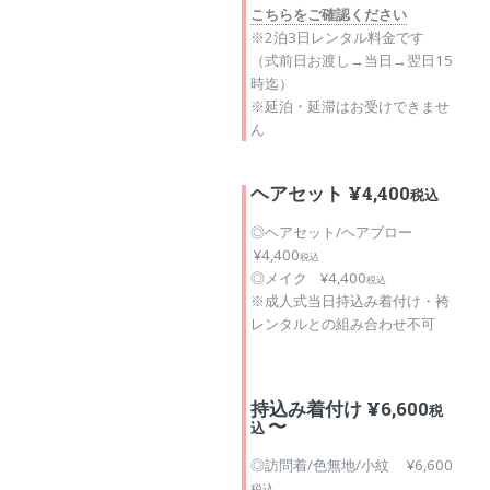
こちらをご確認ください
※2泊3日レンタル料金です
（式前日お渡し→当日→翌日15
時迄）
※延泊・延滞はお受けできませ
ん
ヘアセット ¥4,400
税込
◎ヘアセット/ヘアブロー
¥4,400
税込
◎メイク ¥4,400
税込
※成人式当日持込み着付け・袴
レンタルとの組み合わせ不可
持込み着付け ¥6,600
税
〜
込
◎訪問着/色無地/小紋 ¥6,600
税込