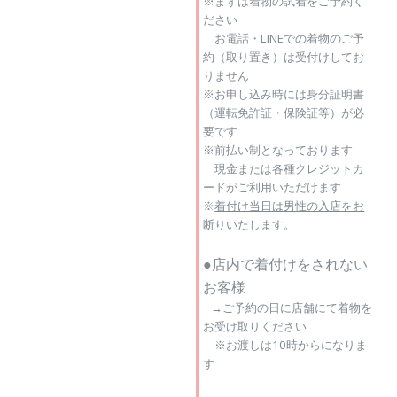
※まずは着物の試着をご予約く
ださい
お電話・LINEでの着物のご予
約（取り置き）は受付けしてお
りません
※お申し込み時には身分証明書
（運転免許証・保険証等）が必
要です
※前払い制となっております
現金または各種クレジットカ
ードがご利用いただけます
※
着付け当日は
男性の入店をお
断りいたします。
●店内で着付けをされない
お客様
→ご予約の日に店舗にて着物を
お受け取りください
※お渡しは10時からになりま
す