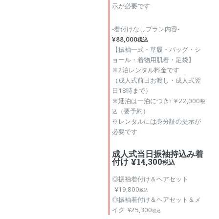
示が必要です
-着付けなしプラン内容-
¥88,000
税込
【振袖一式・草履・バッグ・シ
ョール・着物用肌着・足袋】
※2泊レンタル料金です
（成人式前日お渡し・成人式翌
日18時まで）
※延泊は一泊につき+￥22,000
税
（要予約）
込
※レンタルには身分証の提示が
必要です
成人式当日振袖持込み着
付け ¥14,300
税込
◎振袖着付け＆ヘアセット
¥19,800
税込
◎振袖着付け＆ヘアセット＆メ
イク ¥25,300
税込