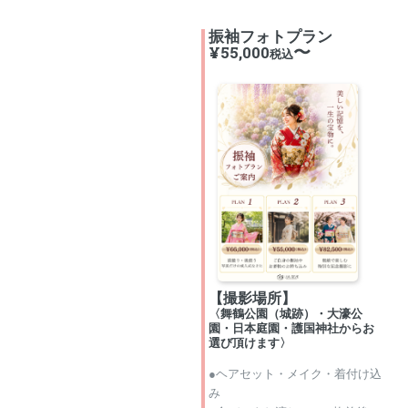
振袖フォトプラン
〜
¥55,000
税込
【撮影場所】
〈舞鶴公園（城跡）・大濠公
園・日本庭園・護国神社からお
選び頂けます〉
●ヘアセット・メイク・着付け込
み