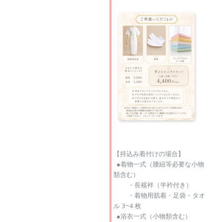
【持込み着付けの場合】
●着物一式（腰紐等必要な小物
類含む）
・長襦袢（半衿付き）
・着物用肌着・足袋・タオ
ル 3~4 枚
●浴衣一式（小物類含む）