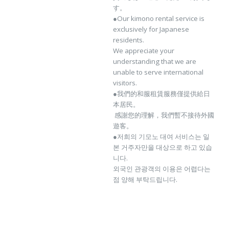
す。
●Our kimono rental service is
exclusively for Japanese
residents.
We appreciate your
understanding that we are
unable to serve international
visitors.
●我們的和服租賃服務僅提供給日
本居民。
感謝您的理解，我們暫不接待外國
遊客。
●저희의 기모노 대여 서비스는 일
본 거주자만을 대상으로 하고 있습
니다.
외국인 관광객의 이용은 어렵다는
점 양해 부탁드립니다.