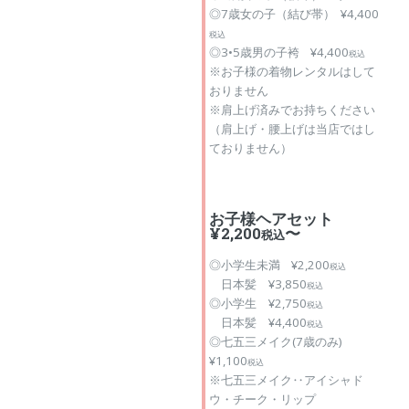
◎7歳女の子（結び帯） ¥4,400
税込
◎3•5歳男の子袴 ¥4,400
税込
※お子様の着物レンタルはして
おりません
※肩上げ済みでお持ちください
（肩上げ・腰上げは当店ではし
ておりません）
お子様ヘアセット
¥2,200
〜
税込
◎小学生未満 ¥2,200
税込
日本髪 ¥3,850
税込
◎小学生 ¥2,750
税込
日本髪 ¥4,400
税込
◎七五三メイク(7歳のみ)
¥1,100
税込
※七五三メイク‥アイシャド
ウ・チーク・リップ