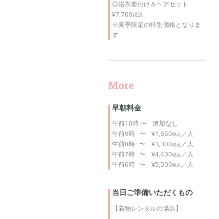
◎浴衣着付け＆ヘアセット
¥7,700
税込
※夏季限定の特別価格となりま
す
More
早朝料金
午前10時 〜 追加なし
午前9時 〜 ¥1,650
／人
税込
午前8時 〜 ¥3,300
／人
税込
午前7時 〜 ¥4,400
／人
税込
午前6時 〜 ¥5,500
／人
税込
当日ご準備いただくもの
【着物レンタルの場合】