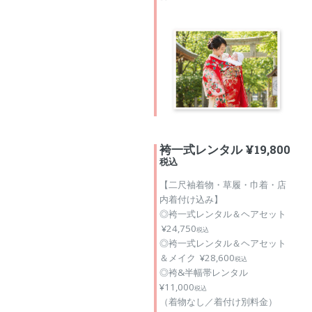
袴一式レンタル ¥19,800
税込
【二尺袖着物・草履・巾着・店
内着付け込み】
◎袴一式レンタル＆ヘアセット
¥24,750
税込
◎袴一式レンタル＆ヘアセット
＆メイク ¥28,600
税込
◎袴&半幅帯レンタル
¥11,000
税込
（着物なし／着付け別料金）