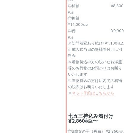
◎留袖 ¥8,800
税込
◎振袖
¥11,000
税込
◎袴 ¥9,900
税込
※訪問着変わり結び+¥1,100
税込
※成人式当日の振袖着付けは別
料金
※着物持込の方の脱いだお洋服
等のお荷物のお預かりはお断り
いたします
※着物持込の方は店内での着物
の脱衣はお断りいたします
※
ネット予約はこちらから
七五三持込み着付け
¥2,860
〜
税込
◎3歳女の子（被布） ¥2,860
税込