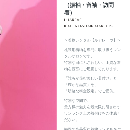
（振袖・留袖・訪問
着）
LUAREVE -
KIMONO&HAIR MAKEUP-
〜着物レンタル【ルアレーヴ】〜
礼装用着物を専門に取り扱うレン
タルサロンです。
特別な日にふさわしい、上質な着
物を豊富にご用意しております。
「誰もが羨む美しい着付け」と
「確かな品質」を、
「明確な料金設定」でご提供。
特別な空間で、
貴方様の魅力を最大限に引き出す
ワンランク上の着付けをご体感く
ださい。
福岡で高品質な着物レンタルをご