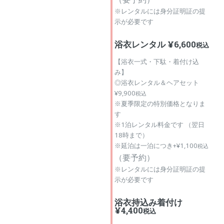
※レンタルには身分証明証の提
示が必要です
浴衣レンタル ¥6,600
税込
【浴衣一式・下駄・着付け込
み】
◎浴衣レンタル＆ヘアセット
¥9,900
税込
※夏季限定の特別価格となりま
す
※1泊レンタル料金です （翌日
18時まで）
※延泊は一泊につき+¥1,100
税込
（
要予約）
※レンタルには身分証明証の提
示が必要です
浴衣持込み着付け
¥4,400
税込