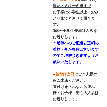
添いの方は一名様まで
、
お子様は小学生以上・おひ
とり
まで
とさせて頂きま
す。
0歳〜小学生未満は入店を
お断りします。
＊近隣へのご配慮と正絹の
着物・帯が多数ございます
のでご理解頂きますようお
願いいたします。
●
着付け当日
はご本人様の
み
ご来店ください。
着付けをされないお連れ
様・お子様・男性の入店は
お断りします。