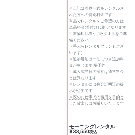
※上記は着物一式をレンタルさ
れた方への特別料金です
単品でレンタルをご希望の方は
単品料金(着付け代別)となります
※着物用肌着•足袋•タオルをご準
備ください
（手ぶらレンタルプランもござ
います）
※追加延泊は一泊につき追加料
金が生じます(要予約)
※成人式当日の振袖は通常料金
とは異なります
※レンタルには身分証明証の提
示が必要です
※夜のお仕事での着用を目的と
した貸出しはお断りいたします
モーニングレンタル
¥33,550
税込