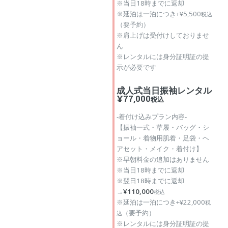
※当日18時までに返却
※延泊は一泊につき+¥5,500
税込
（要予約）
※肩上げは受付けしておりませ
ん
※レンタルには身分証明証の提
示が必要です
成人式当日振袖レンタル
¥77,000
税込
‐着付け込みプラン内容‐
【振袖一式・草履・バッグ・シ
ョール・着物用肌着・足袋・ヘ
アセット・メイク・着付け】
※早朝料金の追加はありません
※当日18時までに返却
※翌日18時までに返却
→
¥110,000
税込
※延泊は一泊につき+¥22,000
税
（要予約）
込
※レンタルには身分証明証の提