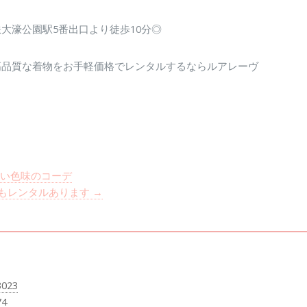
大濠公園駅5番出口より徒歩10分◎
高品質な着物をお手軽価格でレンタルするならルアレーヴ
しい色味のコーデ
りもレンタルあります
→
3023
74