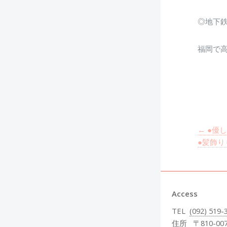
◎地下鉄
福岡で
←
●優
●髪飾
Access
TEL
(092) 519-
住所
〒810-00