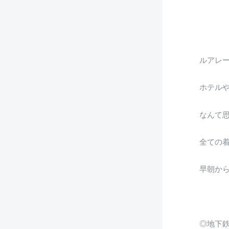
ルアレ
ホテル
なんて
全ての
早朝か
◎地下鉄