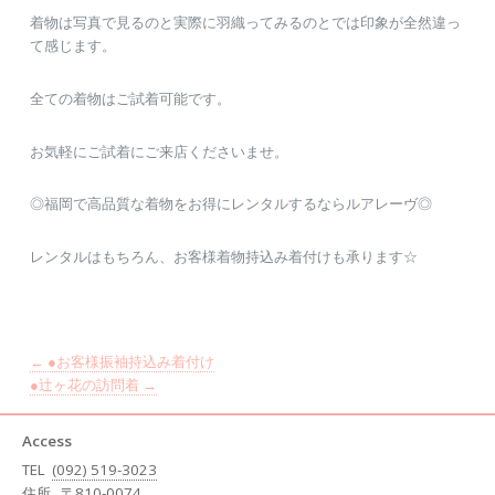
着物は写真で見るのと実際に羽織ってみるのとでは印象が全然違っ
て感じます。
全ての着物はご試着可能です。
お気軽にご試着にご来店くださいませ。
◎福岡で高品質な着物をお得にレンタルするならルアレーヴ◎
レンタルはもちろん、お客様着物持込み着付けも承ります☆
←
●お客様振袖持込み着付け
●辻ヶ花の訪問着
→
Access
TEL
(092) 519-3023
住所
〒810-0074